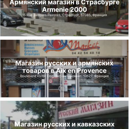
Армянский магазин в Страсбурге
Armenie 2000
15 Rue Jacques Peirotes, Страсбург, 67085, Франция
Магазин русских и армянских
товаров в Aix en Provence
Boulevard Victor Coq, Экс-ан-Прованс, 13627, Франция
Магазин русских и кавказских