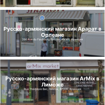
Русско-армянский магазин Арарат в
Орлеане
266 Rue du Faubourg Bannier, 45000, Франция
Русско-армянский магазин ArMix в
Лиможе
Rue Théodore Bac, Лимож, 87000, Франция