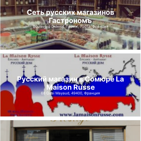
Сеть русских магазинов
Гастрономъ
Boulevard Diderot, Париж, 75012, Франция
Русский магазин в Сомюре La
Maison Russe
68 Quai Mayaud, 49400, Франция