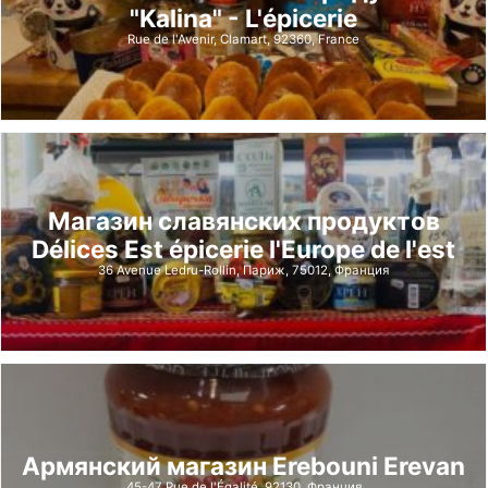
"Kalina" - L'épicerie
Rue de l'Avenir, Clamart, 92360, France
Магазин славянских продуктов
Délices Est épicerie l'Europe de l'est
36 Avenue Ledru-Rollin, Париж, 75012, Франция
Армянский магазин Erebouni Erevan
45-47 Rue de l'Égalité, 92130, Франция