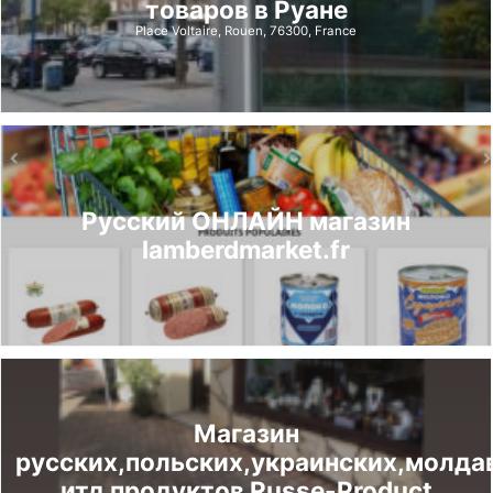
товаров в Руане
Place Voltaire, Rouen, 76300, France
Русский ОНЛАЙН магазин
lamberdmarket.fr
Магазин
русских,польских,украинских,молдав
итд продуктов Russe-Product