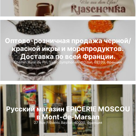
Оптово-розничная продажа черной/
красной икры и морепродуктов.
Доставка по всей Франции.
Chemin Rural du Pin, Saint-Symphorien-d'Ozon, 69320, Франция
Русский магазин EPICERIE MOSCOU
в Mont-de-Marsan
27 Rue Frédéric Bastiat, 40000, Франция