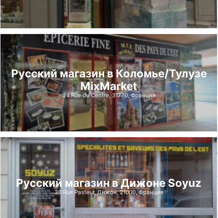
Русский магазин в Коломье/Тулузе
MixMarket
24 Rue du Centre, 31770, Франция
Русский магазин в Дижоне Soyuz
38 Rue Pasteur, Дижон, 21000, Франция