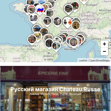
+
−
Leaflet
|
OpenStreetMaps
Русский магазин Chateau Russe
Avenue Mozart, Paris, 75016, Франция