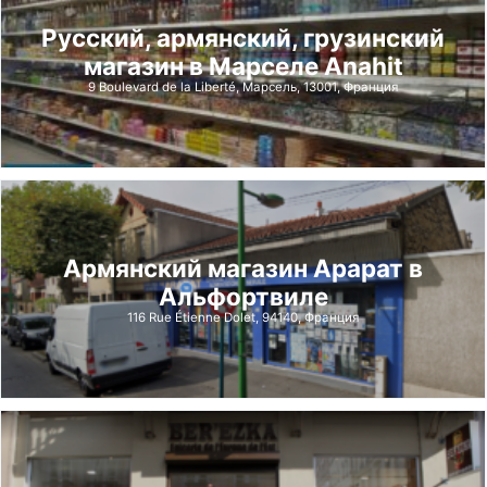
Русский, армянский, грузинский
магазин в Марселе Anahit
9 Boulevard de la Liberté, Марсель, 13001, Франция
Армянский магазин Арарат в
Альфортвиле
116 Rue Étienne Dolet, 94140, Франция