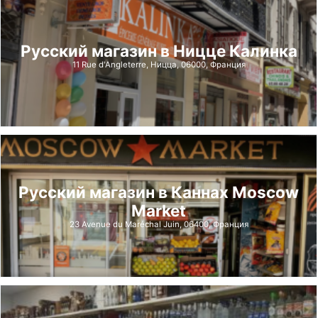
Русский магазин в Ницце Калинка
11 Rue d'Angleterre, Ницца, 06000, Франция
Русский магазин в Каннах Moscow
Market
23 Avenue du Maréchal Juin, 06400, Франция