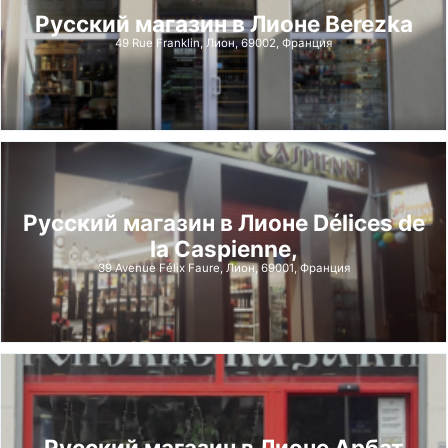
Русский магазин в Лионе Berezka
49 Rue Franklin, Лион, 69002, Франция
Русский магазин в Лионе Délices de
la Caspienne,
39 Avenue Félix Faure, Лион, 69001, Франция
Русский магазин в Лионе Арбат