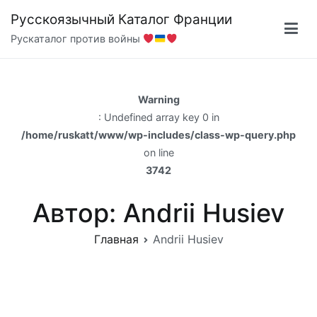
Перейти
Русскоязычный Каталог Франции
к
Рускаталог против войны
содержимому
Warning
: Undefined array key 0 in
/home/ruskatt/www/wp-includes/class-wp-query.php
on line
3742
Автор:
Andrii Husiev
Главная
Andrii Husiev