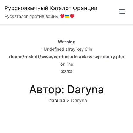
Перейти
Русскоязычный Каталог Франции
к
Рускаталог против войны
содержимому
Warning
: Undefined array key 0 in
/home/ruskatt/www/wp-includes/class-wp-query.php
on line
3742
Автор:
Daryna
Главная
Daryna