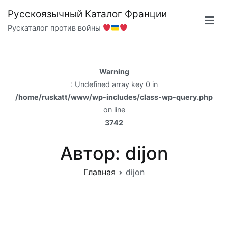
Перейти
Русскоязычный Каталог Франции
к
Рускаталог против войны
содержимому
Warning
: Undefined array key 0 in
/home/ruskatt/www/wp-includes/class-wp-query.php
on line
3742
Автор:
dijon
Главная
dijon