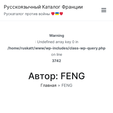
Перейти
Русскоязычный Каталог Франции
к
Рускаталог против войны
содержимому
Warning
: Undefined array key 0 in
/home/ruskatt/www/wp-includes/class-wp-query.php
on line
3742
Автор:
FENG
Главная
FENG