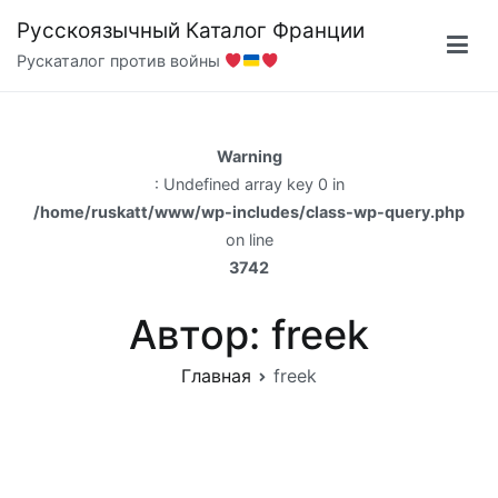
Перейти
Русскоязычный Каталог Франции
к
Рускаталог против войны
содержимому
Warning
: Undefined array key 0 in
/home/ruskatt/www/wp-includes/class-wp-query.php
on line
3742
Автор:
freek
Главная
freek