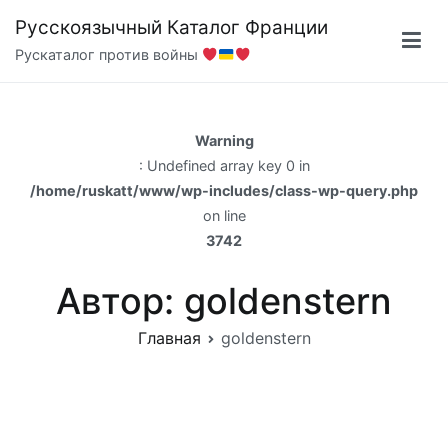
Перейти
Русскоязычный Каталог Франции
к
Рускаталог против войны
содержимому
Warning
: Undefined array key 0 in
/home/ruskatt/www/wp-includes/class-wp-query.php
on line
3742
Автор:
goldenstern
Главная
goldenstern