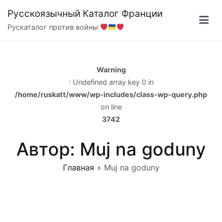
Перейти
Русскоязычный Каталог Франции
к
Рускаталог против войны
содержимому
Warning
: Undefined array key 0 in
/home/ruskatt/www/wp-includes/class-wp-query.php
on line
3742
Автор:
Muj na goduny
Главная
Muj na goduny