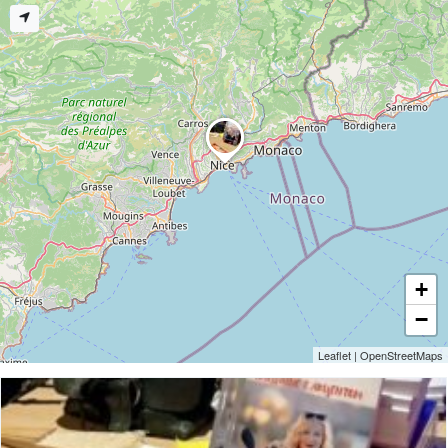
+
−
Leaflet
|
OpenStreetMaps