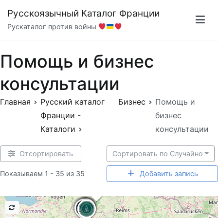
Перейти
Русскоязычный Каталог Франции
к
Рускаталог против войны
содержимому
Помощь и бизнес
консультации
Главная
Русский каталог
Бизнес
Помощь и
Франции -
бизнес
Каталоги
консультации
Отсортировать
Сортировать по Случайно
Показываем 1 - 35 из 35
Добавить запись