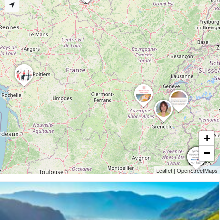
+
−
Leaflet
|
OpenStreetMaps