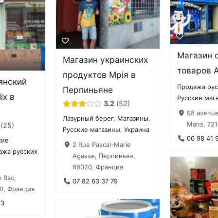
Магазин 
Магазин украинских
товаров A
продуктов Мрiя в
янский
Продажа рус
Перпиньяне
ix в
Русские маг
3.2
52
98 avenue
Лазурный берег
,
Магазины
,
Mans, 721
25
Русские магазины
,
Украина
06 98 41 
кие
2 Rue Pascal-Marie
ажа русских
Agasse, Перпиньян,
66020, Франция
 Bac,
07 82 63 37 79
0, Франция
73