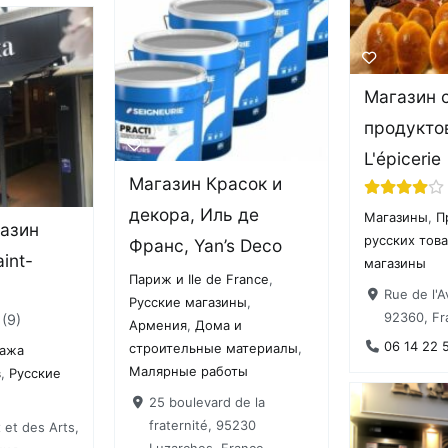
Магазин 
продуктов
L'épicerie
Магазин Красок и
декора, Иль де
Магазины
,
П
газин
русских тов
Франс, Yan’s Deco
int-
магазины
Париж и Ile de France
,
Rue de l'A
Русские магазины
,
92360, Fr
9
Армения
,
Дома и
06 14 22 
строительные материалы
,
ажа
Малярные работы
в
,
Русские
25 boulevard de la
fraternité, 95230
 et des Arts,
Luzarches, France