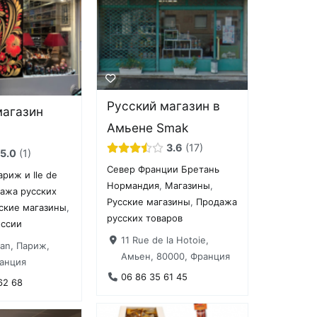
Русский магазин в
магазин
Амьене Smak
3.6
17
5.0
1
Север Франции Бретань
ариж и Ile de
Нормандия
,
Магазины
,
ажа русских
Русские магазины
,
Продажа
ские магазины
,
русских товаров
оссии
11 Rue de la Hotoie,
an, Париж,
Амьен, 80000, Франция
ранция
06 86 35 61 45
62 68