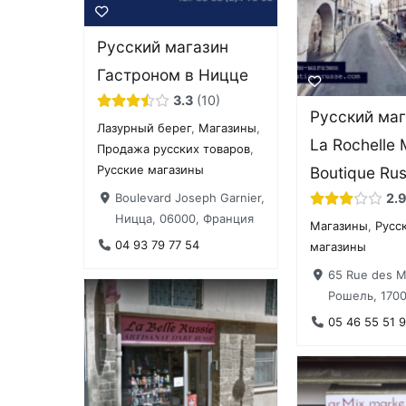
Русский магазин
Гастроном в Ницце
3.3
10
Русский маг
Лазурный берег
,
Магазины
,
La Rochelle
Продажа русских товаров
,
Русские магазины
Boutique Ru
Boulevard Joseph Garnier,
2.
Ницца, 06000, Франция
Магазины
,
Русс
04 93 79 77 54
магазины
65 Rue des M
Рошель, 170
05 46 55 51 