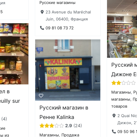
Русские магазины
ция
55
23 Avenue du Maréchal
Juin, 06400, Франция
09 81 08 73 72
Русский 
Дижоне E
ел в
Магазины
,
Р
магазины
,
П
uilly sur
товаров
Русский магазин в
2 Quai Nic
Ренне Kalinka
4
Дижон, 2
2.9
24
кие
09 50 96 
Магазины
,
Продажа
ры из