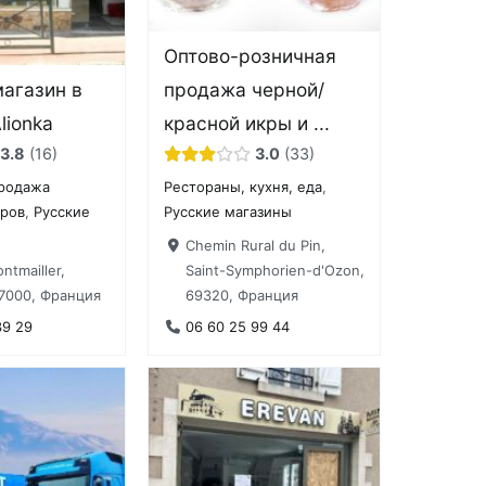
Оптово-розничная
магазин в
продажа черной/
lionka
красной икры и ...
3.8
16
3.0
33
родажа
Рестораны, кухня, еда
,
аров
,
Русские
Русские магазины
Chemin Rural du Pin,
ntmailler,
Saint-Symphorien-d'Ozon,
7000, Франция
69320, Франция
39 29
06 60 25 99 44