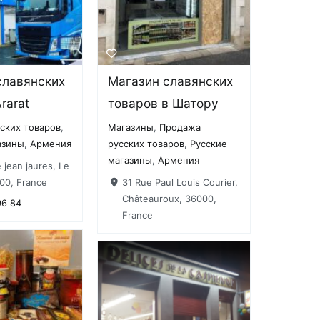
славянских
Магазин славянских
rarat
товаров в Шатору
ских товаров
,
Магазины
,
Продажа
азины
,
Армения
русских товаров
,
Русские
магазины
,
Армения
 jean jaures, Le
00, France
31 Rue Paul Louis Courier,
Châteauroux, 36000,
96 84
France