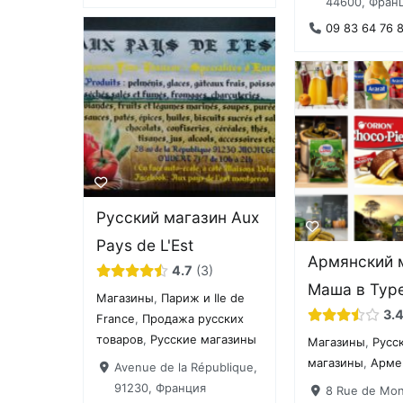
44600, Фран
09 83 64 76 
Русский магазин Aux
Pays de L'Est
Армянский 
4.7
3
Маша в Тур
Магазины
,
Париж и Ile de
3.
France
,
Продажа русских
товаров
,
Русские магазины
Магазины
,
Русс
магазины
,
Арме
Avenue de la République,
91230, Франция
8 Rue de Mon