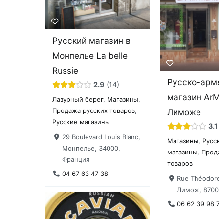
Русский магазин в
Монпелье La belle
Russie
Русско-арм
2.9
14
магазин ArM
Лазурный берег
,
Магазины
,
Продажа русских товаров
,
Лиможе
Русские магазины
3.1
29 Boulevard Louis Blanc,
Магазины
,
Русс
Монпелье, 34000,
магазины
,
Прод
Франция
товаров
04 67 63 47 38
Rue Théodore
Лимож, 8700
06 62 39 98 