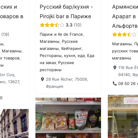
ских и
Русский бар/кухня -
Армянски
оваров в
Pirojki bar в Париже
Арарат в
3.3
10
Альфортв
19
Париж и Ile de France
,
Магазины
,
Русские
ны
,
Магазины
,
П
магазины
,
Кейтеринг
,
,
Магазины
,
русских тов
Рестораны, кухня, еда
,
Еда
х товаров
,
магазины
на заказ
,
Русские
ны
116 Rue Ét
рестораны
tor Coq,
94140, Ф
29 Rue Richer, 75009,
нс, 13627,
09 50 26 
Франция
10