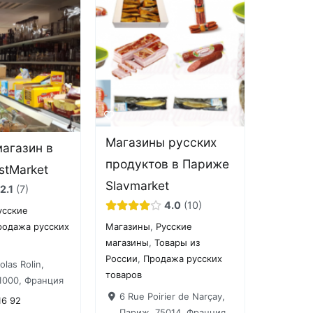
Магазины русских
магазин в
продуктов в Париже
stMarket
Slavmarket
2.1
7
4.0
10
усские
Магазины
,
Русские
родажа русских
магазины
,
Товары из
России
,
Продажа русских
olas Rolin,
товаров
1000, Франция
6 Rue Poirier de Narçay,
16 92
Париж, 75014, Франция