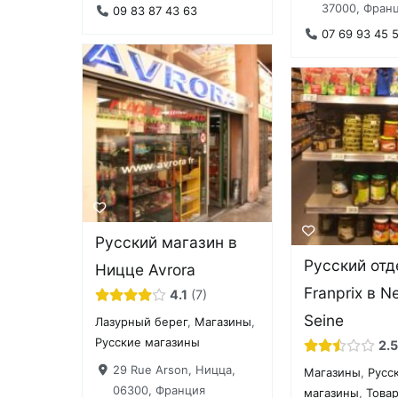
37000, Фран
09 83 87 43 63
07 69 93 45 
Русский магазин в
Русский отд
Ницце Avrora
Franprix в Ne
4.1
7
Seine
Лазурный берег
,
Магазины
,
Русские магазины
2.5
29 Rue Arson, Ницца,
Магазины
,
Русс
06300, Франция
магазины
,
Това