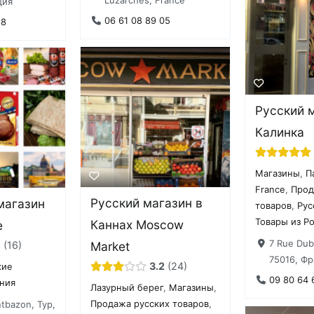
ция
06 61 08 89 05
88
Русский 
Калинка
Магазины
,
П
France
,
Прод
Русский магазин в
магазин
товаров
,
Рус
Товары из Р
Каннах Moscow
е
7 Rue Dub
Market
4
16
75016, Ф
3.2
24
кие
09 80 64 
ния
Лазурный берег
,
Магазины
,
Продажа русских товаров
,
tbazon, Тур,