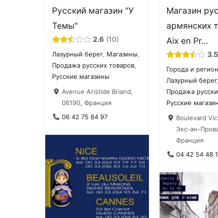
Русский магазин "У
Магазин рус
Темы"
армянских т
2.6
10
Aix en Pr...
3.5
Лазурный берег
,
Магазины
,
Продажа русских товаров
,
Города и регио
Русские магазины
Лазурный берег
Avenue Aristide Briand,
Продажа русски
06190, Франция
Русские магази
06 42 75 84 97
Boulevard Vic
Экс-ан-Прова
Франция
04 42 54 48 