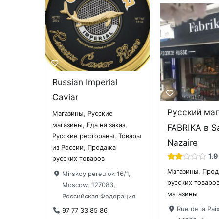
Russian Imperial
Caviar
Русский ма
Магазины
,
Русские
магазины
,
Еда на заказ
,
FABRIKA в Sa
Русские рестораны
,
Товары
Nazaire
из России
,
Продажа
1.9
русских товаров
Магазины
,
Прод
Mirskoy pereulok 16/1,
русских товаро
Moscow, 127083,
магазины
Российская Федерация
Rue de la Paix
97 77 33 85 86