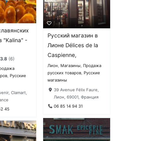
славянских
Русский магазин в
 "Kalina" -
Лионе Délices de la
Caspienne,
3.8
6
Лион
,
Магазины
,
Продажа
родажа
русских товаров
,
Русские
аров
,
Русские
магазины
39 Avenue Félix Faure,
venir, Clamart,
Лион, 69001, Франция
ance
06 85 14 94 31
52 45