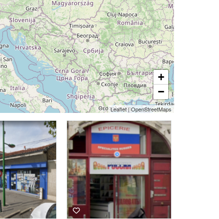
+
−
Leaflet
|
OpenStreetMaps