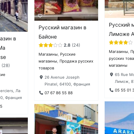
Русский 
Русский магазин в
Лиможе A
Байоне
азин в
2.8
24
 Ma
Магазины
,
П
Магазины
,
Русские
sse
русских тов
магазины
,
Продажа русских
9
28
магазины
товаров
65 Rue Mo
кие
26 Avenue Joseph
Лимож, 8
Pinatel, 64100, Франция
05 55 01 
erciers, Ла
07 67 86 55 88
00, Франция
95