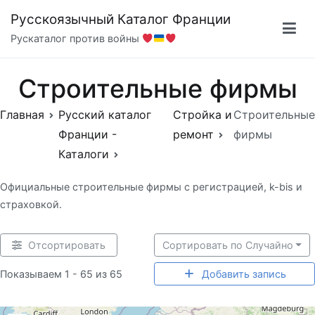
Перейти
Русскоязычный Каталог Франции
к
Рускаталог против войны
содержимому
Строительные фирмы
Главная
Русский каталог
Стройка и
Строительные
Франции -
ремонт
фирмы
Каталоги
Официальные строительные фирмы с регистрацией, k-bis и
страховкой.
Отсортировать
Сортировать по Случайно
Показываем 1 - 65 из 65
Добавить запись