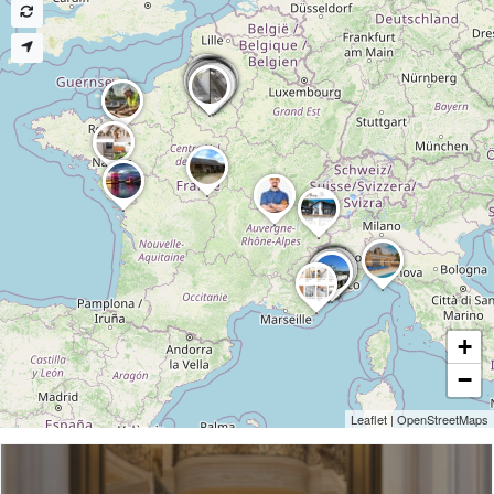
+
−
Leaflet
|
OpenStreetMaps