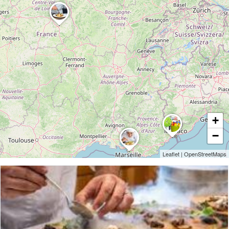
+
−
Leaflet
|
OpenStreetMaps