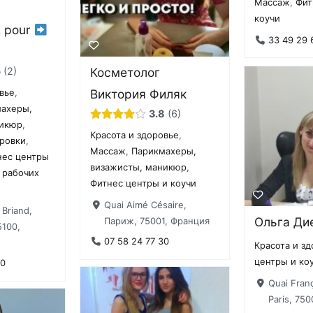
Массаж
,
Фит
G
коучи
 pour
33 49 29 
5
2
Косметолог
Виктория Филяк
овье
,
ахеры,
3.8
6
никюр
,
Красота и здоровье
,
ировки
,
Массаж
,
Парикмахеры,
нес центры
визажисты, маникюр
,
 рабочих
Фитнес центры и коучи
Quai Aimé Césaire,
 Briand,
Ольга Ди
Париж, 75001, Франция
100,
07 58 24 77 30
Красота и з
центры и ко
40
Quai Franç
Paris, 75