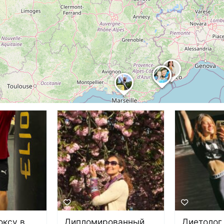
оксу в
Дипломированный
Диетолог