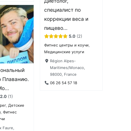
Диетолог,
специалист по
коррекции веса и
пищево...
5.0
2
Фитнес центры и коучи
,
Медицинские услуги
Région Alpes-
Maritimes/Monaco,
иональный
98000, France
о Плаванию.
06 26 54 57 18
о...
2.0
1
рег
,
Детские
я
,
Фитнес
учи
x Faure,