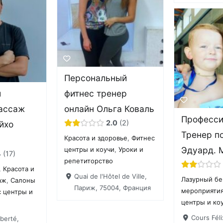
Персональный
й
фитнес тренер
Массаж
онлайн Ольга Коваль
Професс
2.0
2
йхо
Тренер п
Красота и здоровье
,
Фитнес
Эдуард. М
центры и коучи
,
Уроки и
4
17
репетиторство
,
Красота и
Quai de l'Hôtel de Ville,
Лазурный бе
аж
,
Салоны
Париж, 75004, Франция
мероприяти
 центры и
центры и ко
Cours Féli
iberté,