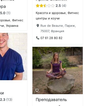
2.5
4
ера
5.0
1
Красота и здоровье
,
Фитнес
центры и коучи
доровье
,
Фитнес
Rue de Beaune, Париж,
учи
,
Украина
75007, Франция
07 61 28 80 82
ки
Преподаватель
2.3
13