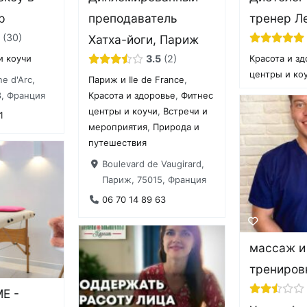
р
преподаватель
тренер Л
30
Хатха-йоги, Париж
3.5
2
и коучи
Красота и з
центры и ко
e d'Arc,
Париж и Ile de France
,
3, Франция
Красота и здоровье
,
Фитнес
центры и коучи
,
Встречи и
1
мероприятия
,
Природа и
путешествия
Boulevard de Vaugirard,
Париж, 75015, Франция
06 70 14 89 63
массаж и
трениров
E -