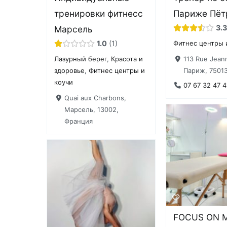
тренировки фитнесс
Париже Пёт
3.3
Марсель
1.0
1
Фитнес центры 
113 Rue Jeann
Лазурный берег
,
Красота и
Париж, 7501
здоровье
,
Фитнес центры и
коучи
07 67 32 47 4
Quai aux Charbons,
Марсель, 13002,
Франция
FOCUS ON M