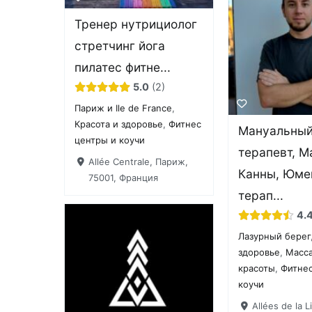
Тренер нутрициолог
стретчинг йога
пилатес фитне...
5.0
2
Париж и Ile de France
,
Красота и здоровье
,
Фитнес
Мануальны
центры и коучи
терапевт, 
Allée Centrale, Париж,
Канны, Юме
75001, Франция
терап...
4.
Лазурный берег
здоровье
,
Масс
красоты
,
Фитнес
коучи
Allées de la L