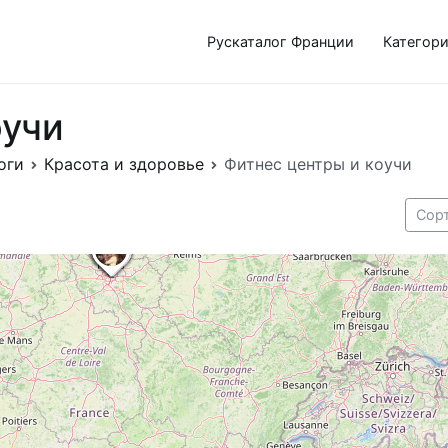
Рускаталог Франции
Категор
оучи
оги
Красота и здоровье
Фитнес центры и коучи
Сор