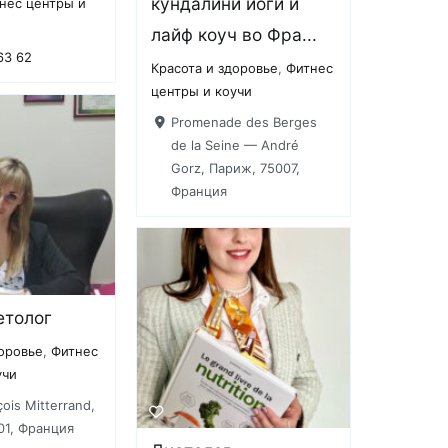
кундалини йоги и
нес центры и
лайф коуч во Фра...
63 62
Красота и здоровье
,
Фитнес
центры и коучи
Promenade des Berges
de la Seine — André
Gorz, Париж, 75007,
Франция
етолог
доровье
,
Фитнес
учи
ois Mitterrand,
001, Франция