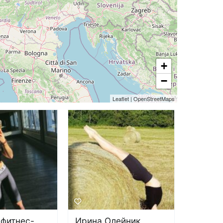
+
−
Leaflet
|
OpenStreetMaps
 фитнес-
Ирина Олейник