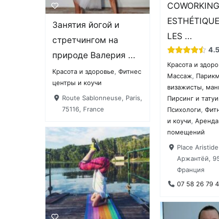
COWORKIN
ESTHÉTIQUE
Занятия йогой и
LES ...
стретчингом на
4.
природе Валерия ...
Красота и здор
Красота и здоровье
,
Фитнес
Массаж
,
Парикм
центры и коучи
визажисты, ма
Route Sablonneuse, Paris,
Пирсинг и тату
75116, France
Психологи
,
Фит
и коучи
,
Аренда
помещений
Place Aristide
Аржантёй, 95
Франция
07 58 26 79 