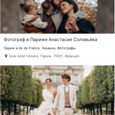
Фотограф в Париже Анастасия Соловьёва
Париж и Ile de France
,
Украина
,
Фотографы
Quai Aimé Césaire, Париж, 75001, Франция