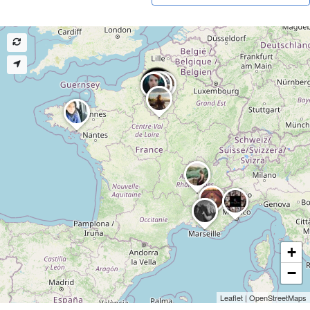
+
−
Leaflet
|
OpenStreetMaps