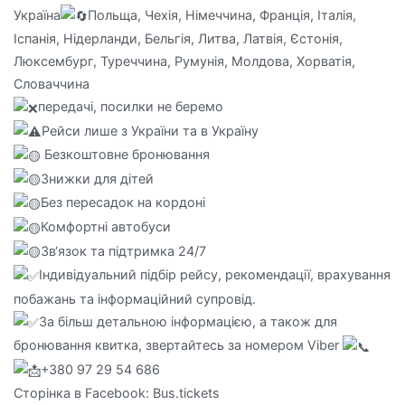
Україна
Польща, Чехія, Німеччина, Франція, Італія,
Іспанія, Нідерланди, Бельгія, Литва, Латвія, Єстонія,
Люксембург, Туреччина, Румунія, Молдова, Хорватія,
Словаччина
передачі, посилки не беремо
Рейси лише з України та в Україну
Безкоштовне бронювання
Знижки для дітей
Без пересадок на кордоні
Комфортні автобуси
Зв‘язок та підтримка 24/7
Індивідуальний підбір рейсу, рекомендації, врахування
побажань та інформаційний супровід.
За більш детальною інформацією, а також для
бронювання квитка, звертайтесь за номером Viber
+380 97 29 54 686
Сторінка в Facebook: Bus.tickets