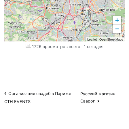
+
−
Leaflet
|
OpenStreetMaps
1726 просмотров всего
, 1 сегодня
Навигация
Организация свадеб в Париже
Русский магазин
Сварог
CTH EVENTS
по
записям