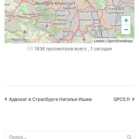
+
−
Leaflet
|
OpenStreetMaps
1836 просмотров всего
, 1 сегодня
Навигация
Адвокат в Страсбурге Наталья Ишим
QPCS.fr
по
записям
Найти: