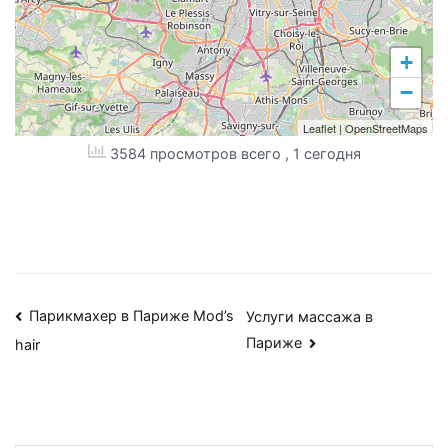
+
−
Leaflet
|
OpenStreetMaps
3584 просмотров всего
, 1 сегодня
Навигация
Парикмахер в Париже Mod’s
Услуги массажа в
Париже
hair
по
записям