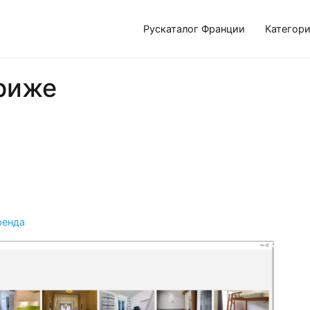
Рускаталог Франции
Категор
риже
ренда