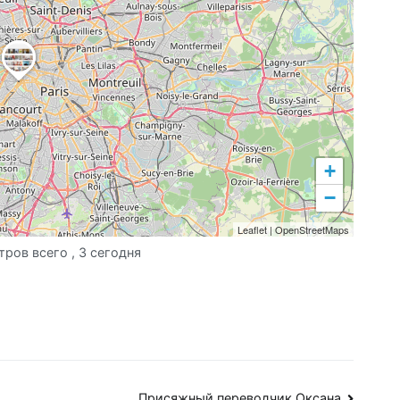
+
−
Leaflet
|
OpenStreetMaps
тров всего
, 3 сегодня
Присяжный переводчик Оксана