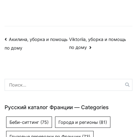
Навигация
Акилина, уборка и помощь
Viktoriia, уборка и помощь
по дому
по дому
по
записям
Найти:
Русский каталог Франции — Categories
Беби-ситтинг
(75)
Города и регионы
(81)
Грузовые перевозки по Франции
(73)