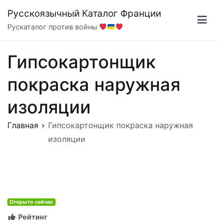
Перейти
Русскоязычный Каталог Франции
к
Рускаталог против войны
содержимому
Гипсокартонщик
покраска наружная
изоляции
Главная
Гипсокартонщик покраска наружная
изоляции
Открыто сейчас
Рейтинг