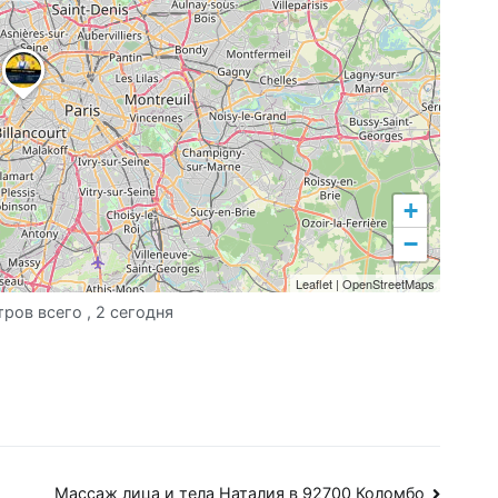
+
−
Leaflet
|
OpenStreetMaps
тров всего
, 2 сегодня
Массаж лица и тела Наталия в 92700 Коломбо