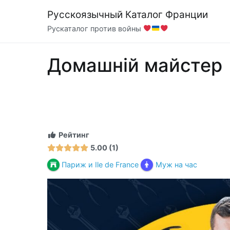
Перейти
Русскоязычный Каталог Франции
к
Рускаталог против войны
содержимому
Домашній майстер
Рейтинг
5.00
1
Париж и Ile de France
Муж на час