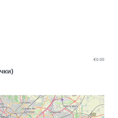
€0.00
чки)