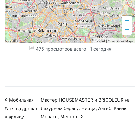
+
−
Leaflet
|
OpenStreetMaps
475 просмотров всего
, 1 сегодня
Навигация
Мобильная
Мастер HOUSEMASTER и BRICOLEUR на
Лазурном берегу. Ницца, Антиб, Канны,
баня на дровах
по
Монако, Ментон.
в аренду
записям