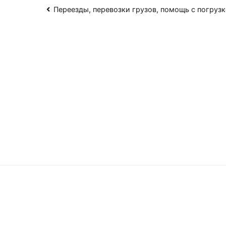
Навигация
Переезды, перевозки грузов, помощь с погруз
по
записям