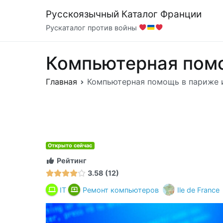
Перейти
Русскоязычный Каталог Франции
к
Рускаталог против войны
содержимому
Компьютерная помощ
Главная
Компьютерная помощь в париже и в
Открыто сейчас
Рейтинг
3.58
12
IT
Ремонт компьютеров
Ile de France