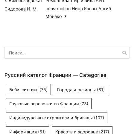
Навигация
Бизнес-адвокат
Ремонт квартир и вилл ANT
construction Ница Канны Антиб
Сидорова И. М.
по
Монако
записям
Найти:
Русский каталог Франции — Categories
Беби-ситтинг
(75)
Города и регионы
(81)
Грузовые перевозки по Франции
(73)
Индивидуальные строители и бригады
(107)
Информация
(61)
Красота и здоровье
(217)