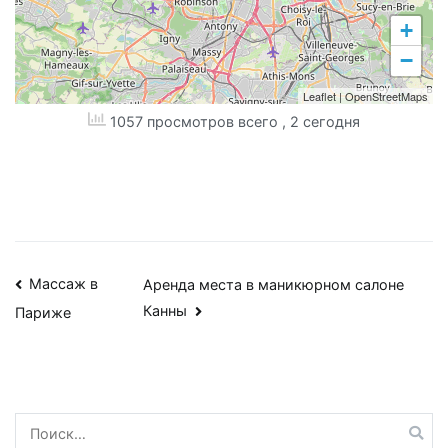
+
−
Leaflet
|
OpenStreetMaps
1057 просмотров всего
, 2 сегодня
Навигация
Массаж в
Аренда места в маникюрном салоне
Канны
Париже
по
записям
Найти: