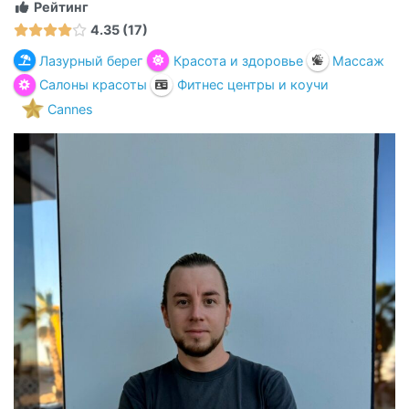
Рейтинг
4.35
17
Лазурный берег
Красота и здоровье
Массаж
Салоны красоты
Фитнес центры и коучи
Cannes