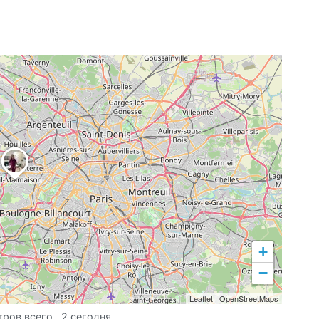
+
−
Leaflet
|
OpenStreetMaps
тров всего
, 2 сегодня