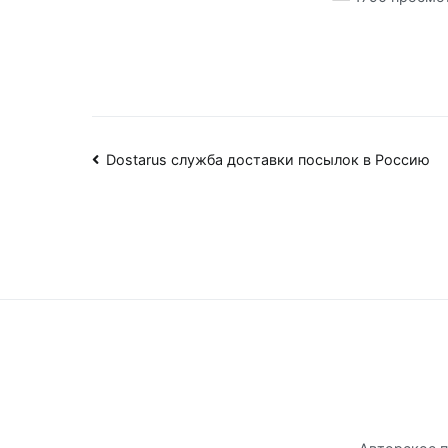
Навигация
Dostarus служба доставки посылок в Россию
по
записям