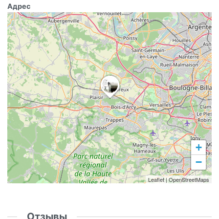
Адрес
+
−
Leaflet
|
OpenStreetMaps
Отзывы