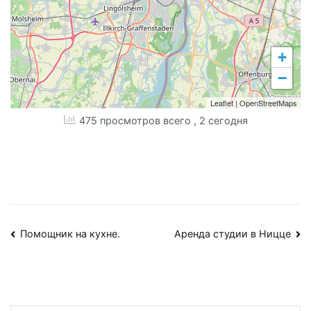
+
−
Leaflet
|
OpenStreetMaps
475 просмотров всего
, 2 сегодня
Навигация
Помощник на кухне.
Аренда студии в Ницце
по
записям