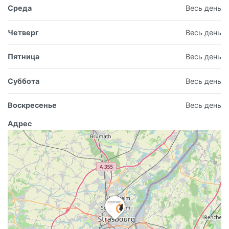
Среда
Весь день
Четверг
Весь день
Пятница
Весь день
Суббота
Весь день
Воскресенье
Весь день
Адрес