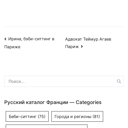
Навигация
Ирина, бэби-ситтинг в
Адвокат Теймур Агаев
Париж
Париже
по
записям
Найти:
Русский каталог Франции — Categories
Беби-ситтинг
(75)
Города и регионы
(81)