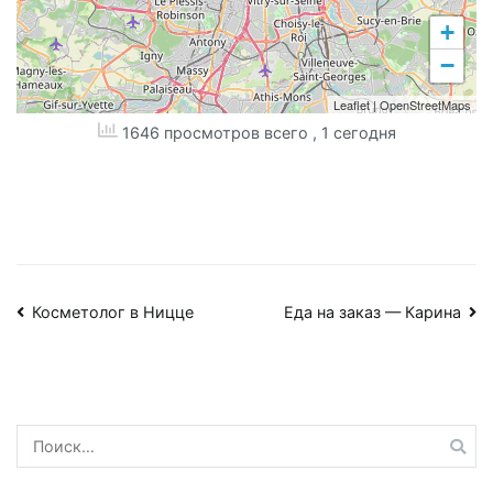
+
−
Leaflet
|
OpenStreetMaps
1646 просмотров всего
, 1 сегодня
Навигация
Косметолог в Ницце
Еда на заказ — Карина
по
записям
Найти: