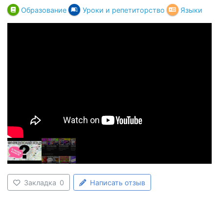
Образование
Уроки и репетиторство
Языки
Закладка
0
Написать отзыв