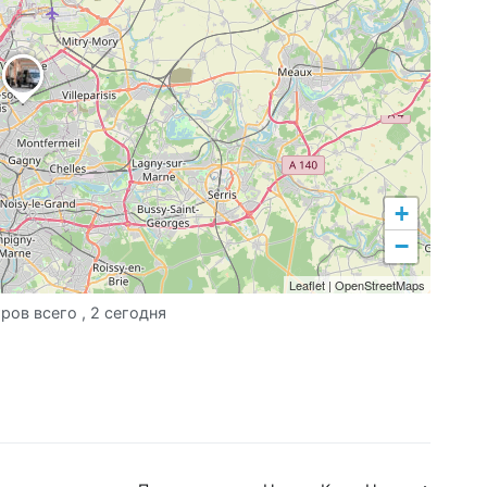
+
−
Leaflet
|
OpenStreetMaps
ров всего
, 2 сегодня