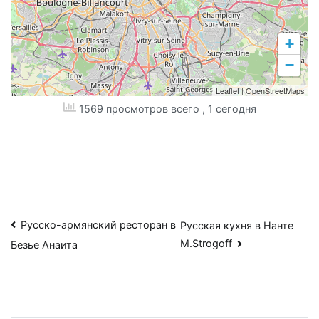
+
−
Leaflet
|
OpenStreetMaps
1569 просмотров всего
, 1 сегодня
Навигация
Русско-армянский ресторан в
Русская кухня в Нанте
M.Strogoff
Безье Анаита
по
записям