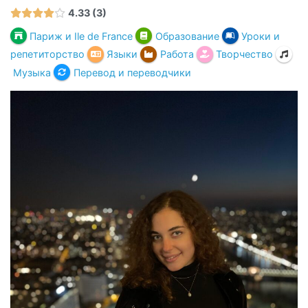
4.33
3
Париж и Ile de France
Образование
Уроки и
репетиторство
Языки
Работа
Творчество
Музыка
Перевод и переводчики