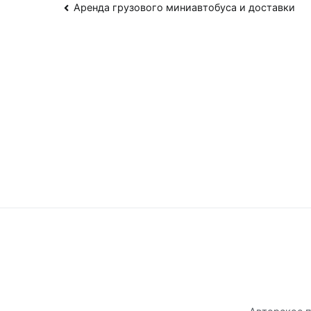
Навигация
Аренда грузового миниавтобуса и доставки
по
записям