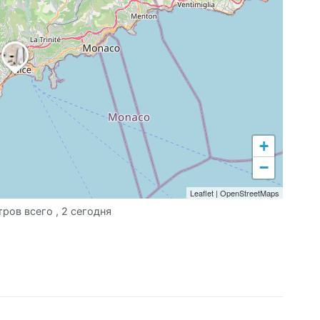
+
−
Leaflet
|
OpenStreetMaps
тров всего
, 2 сегодня