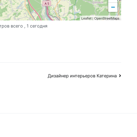
−
Leaflet
|
OpenStreetMaps
тров всего
, 1 сегодня
Дизайнер интерьеров Катерина