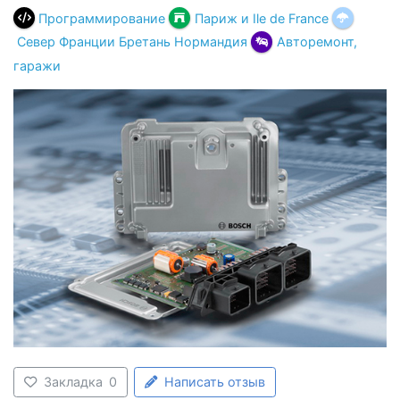
Программирование
Париж и Ile de France
Север Франции Бретань Нормандия
Авторемонт,
гаражи
Закладка
0
Написать отзыв