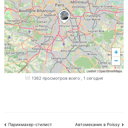
+
−
Leaflet
|
OpenStreetMaps
1362 просмотров всего
, 1 сегодня
Навигация
Парикмахер-стилист
Автомеханик в Poissy