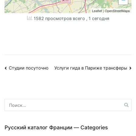
Leaflet
|
OpenStreetMaps
1582 просмотров всего
, 1 сегодня
Навигация
Студии посуточно
Услуги гида в Париже трансферы
по
записям
Найти:
Русский каталог Франции — Categories