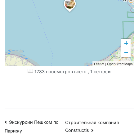
+
−
Leaflet
|
OpenStreetMaps
1783 просмотров всего
, 1 сегодня
Навигация
Экскурсии Пешком по
Строительная компания
Constructis
Парижу
по