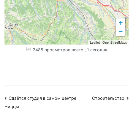
+
−
Leaflet
|
OpenStreetMaps
2485 просмотров всего
, 1 сегодня
Навигация
Сдаётся студия в самом центре
Строительство
Ниццы
по
записям