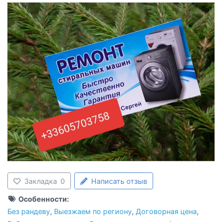
Закладка
0
Написать отзыв
Особенности:
Без рандеву
,
Выезжаем по региону
,
Договорная цена
,