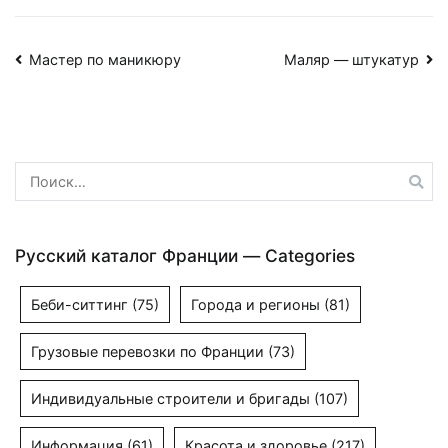
Навигация
Мастер по маникюру
Маляр — штукатур
по
записям
Найти:
Русский каталог Франции — Categories
Беби-ситтинг
(75)
Города и регионы
(81)
Грузовые перевозки по Франции
(73)
Индивидуальные строители и бригады
(107)
Информация
(61)
Красота и здоровье
(217)