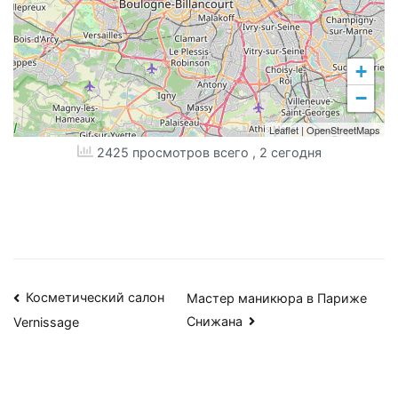
+
−
Leaflet
|
OpenStreetMaps
2425 просмотров всего
, 2 сегодня
Навигация
Косметический салон
Мастер маникюра в Париже
Снижана
Vernissage
по
записям