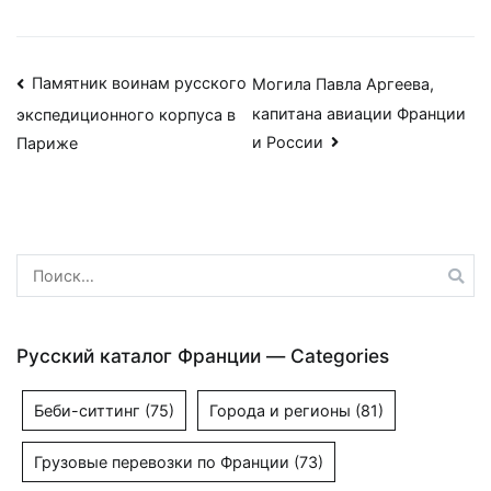
Навигация
Памятник воинам русского
Могила Павла Аргеева,
капитана авиации Франции
экспедиционного корпуса в
по
и России
Париже
записям
Найти:
Русский каталог Франции — Categories
Беби-ситтинг
(75)
Города и регионы
(81)
Грузовые перевозки по Франции
(73)