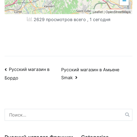
−
Leaflet
|
OpenStreetMaps
2629 просмотров всего
, 1 сегодня
Навигация
Русский магазин в
Русский магазин в Амьене
Smak
Бордо
по
записям
Найти: