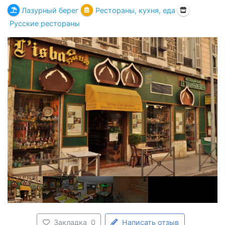
Лазурный берег
Рестораны, кухня, еда
Русские рестораны
Закладка
0
Написать отзыв