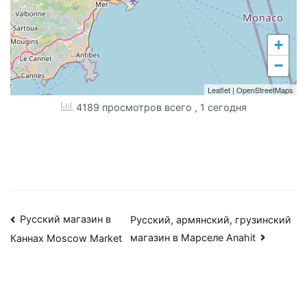
+
−
Leaflet
|
OpenStreetMaps
4189 просмотров всего
, 1 сегодня
Навигация
Русский магазин в
Русский, армянский, грузинский
магазин в Марселе Anahit
Каннах Moscow Market
по
записям