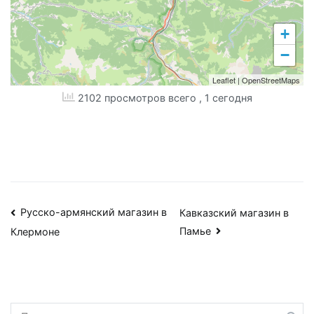
+
−
Leaflet
|
OpenStreetMaps
2102 просмотров всего
, 1 сегодня
Навигация
Русско-армянский магазин в
Кавказский магазин в
Памье
Клермоне
по
записям
Найти: