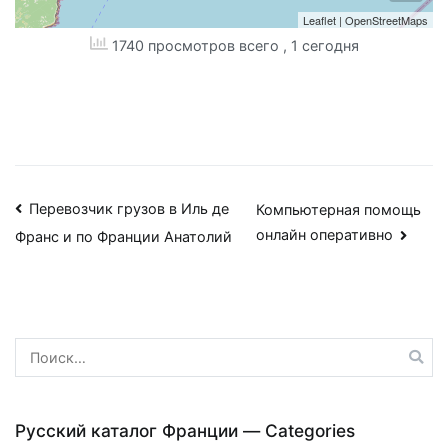
Leaflet
|
OpenStreetMaps
1740 просмотров всего
, 1 сегодня
Навигация
Перевозчик грузов в Иль де
Компьютерная помощь
онлайн оперативно
Франс и по Франции Анатолий
по
записям
Найти:
Русский каталог Франции — Categories