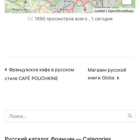
Leaflet
|
OpenStreetMaps
1690 просмотров всего
, 1 сегодня
Навигация
Французское кафе в русском
Магазин русской
книги Globe
стиле CAFÉ POUCHKINE
по
записям
Найти:
Русский каталог Франции — Categories