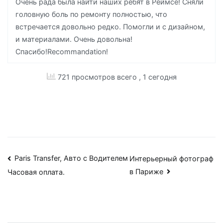
Очень рада была найти наших ребят в Реймсе! Сняли
головную боль по ремонту полностью, что
встречается довольно редко. Помогли и с дизайном,
и материалами. Очень довольна!
Спасибо!Recommandation!
721 просмотров всего
, 1 сегодня
Навигация
Paris Transfer, Авто с Водителем
Интерьерный фотограф
в Париже
Часовая оплата.
по
записям